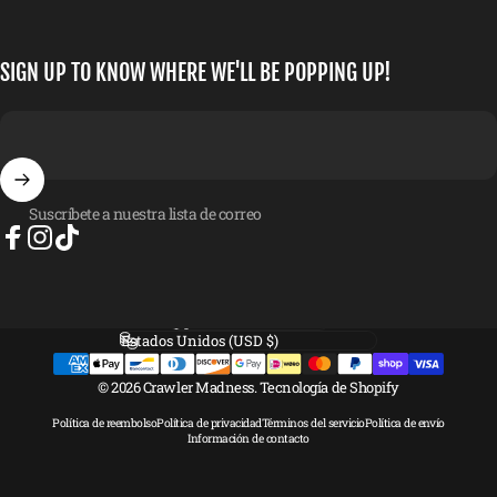
SIGN UP TO KNOW WHERE WE'LL BE POPPING UP!
Suscríbete a nuestra lista de correo
Facebook
Instagram
TikTok
Idioma
País/región
© 2026 Crawler Madness.
Tecnología de Shopify
Política de reembolso
Política de privacidad
Términos del servicio
Política de envío
Información de contacto